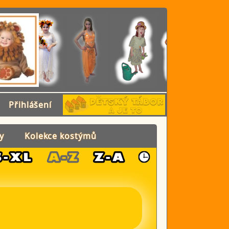
Přihlášení
y
Kolekce kostýmů