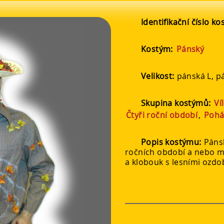
Identifikační číslo k
Kostým:
Pánský
Velikost:
pánská L, p
Skupina kostýmů:
Ví
Čtyři roční období
,
Pohá
Popis kostýmu:
Páns
ročních období a nebo ma
a klobouk s lesními ozdo