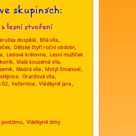
ve skupinách:
 a lesní stvoření
eruška dospělá
,
Bílá víla
,
eček
,
Dětské čtyři roční období
,
a
,
Ledová královna
,
Lesní mužiček
 koník
,
Malá kouzelná víla
,
 země
,
Modrá víla
,
Motýl Emanuel
,
odějnice
,
Oranžová víla
,
a 02
,
Večernice
,
Vládkyně jara
,
ě podzimu
,
Vládkyně zimy