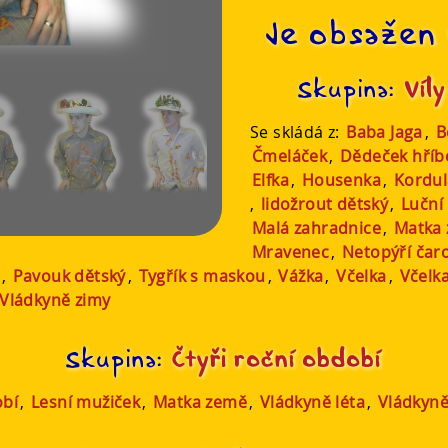
Je obsažen 
Skupina:
Víly
Se skládá z:
Baba Jaga
,
B
Čmeláček
,
Dědeček hříb
Elfka
,
Housenka
,
Kordul
,
lidožrout dětský
,
Luční
Malá zahradnice
,
Matka
Mravenec
,
Netopýří čar
,
Pavouk dětský
,
Tygřík s maskou
,
Vážka
,
Včelka
,
Včelk
Vládkyně zimy
Skupina:
Čtyři roční období
obí
,
Lesní mužiček
,
Matka země
,
Vládkyně léta
,
Vládkyn