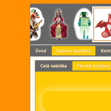
Úvod
Seznam kostýmů
Kont
Celá nabídka
Pánské kostýmy