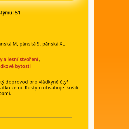
ostýmu:
51
ánská M, pánská S, pánská XL
ly a lesní stvoření
,
dkové bytosti
ký doprovod pro vládkyně čtyř
tku zemi. Kostým obsahuje: košili
bami.