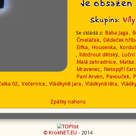
Je obsažen 
Skupina:
Víly
Se skládá z:
Baba Jaga
,
B
Čmeláček
,
Dědeček hříb
Elfka
,
Housenka
,
Kordul
,
lidožrout dětský
,
Luční
Malá zahradnice
,
Matka
Mravenec
,
Netopýří čar
Paní Arven
,
Pavouček
,
P
čelka 02
,
Večernice
,
Vládkyně jara
,
Vládkyně léta
,
Vládk
Zpátky nahoru
© KrokNET.EU
- 2014