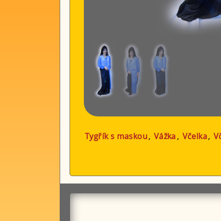
Tygřík s maskou
,
Vážka
,
Včelka
,
V