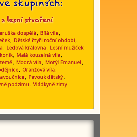
ve skupinách:
 a lesní stvoření
eruška dospělá
,
Bílá víla
,
eček
,
Dětské čtyři roční období
,
a
,
Ledová královna
,
Lesní mužiček
 koník
,
Malá kouzelná víla
,
 země
,
Modrá víla
,
Motýl Emanuel
,
odějnice
,
Oranžová víla
,
avoučnice
,
Pavouk dětský
,
yně podzimu
,
Vládkyně zimy