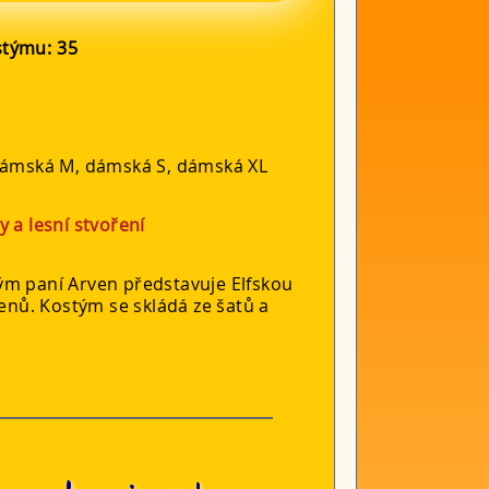
ostýmu:
35
dámská M, dámská S, dámská XL
ly a lesní stvoření
ým paní Arven představuje Elfskou
tenů. Kostým se skládá ze šatů a