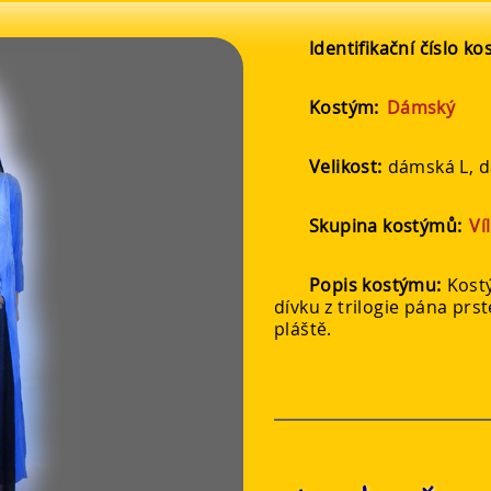
Identifikační číslo k
Kostým:
Dámský
Velikost:
dámská L, 
Skupina kostýmů:
Ví
Popis kostýmu:
Kost
dívku z trilogie pána prs
pláště.