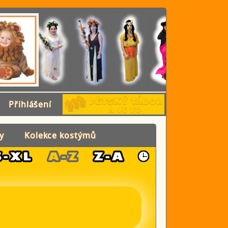
Přihlášení
y
Kolekce kostýmů