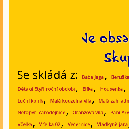
Je obsa
Sku
Se skládá z:
,
Baba Jaga
Beruška
,
,
Dětské čtyři roční období
Elfka
Housenka
,
,
Luční koník
Malá kouzelná víla
Malá zahradn
,
,
Netopýří čarodějnice
Oranžová víla
Paní Ar
,
,
,
Včelka
Včelka 02
Večernice
Vládkyně jara