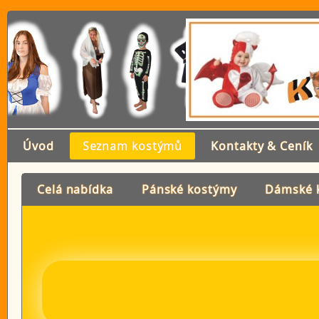
Úvod
Seznam kostýmů
Kontakty & Ceník
Celá nabídka
Pánské kostýmy
Dámské 