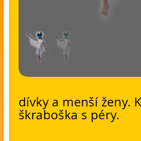
dívky a menší ženy. 
škraboška s péry.