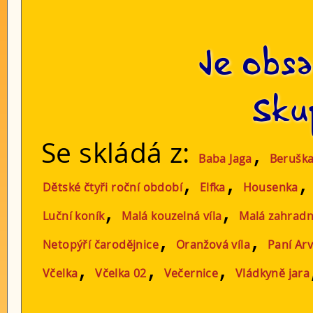
Je obsa
Sku
Se skládá z:
,
Baba Jaga
Beruška
,
,
Dětské čtyři roční období
Elfka
Housenka
,
,
Luční koník
Malá kouzelná víla
Malá zahradn
,
,
Netopýří čarodějnice
Oranžová víla
Paní Ar
,
,
,
Včelka
Včelka 02
Večernice
Vládkyně jara