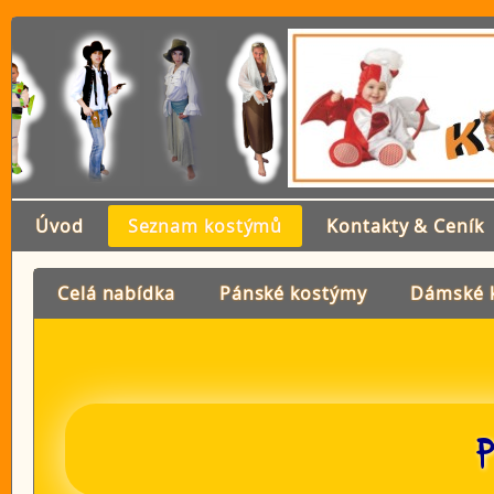
Úvod
Seznam kostýmů
Kontakty & Ceník
Celá nabídka
Pánské kostýmy
Dámské 