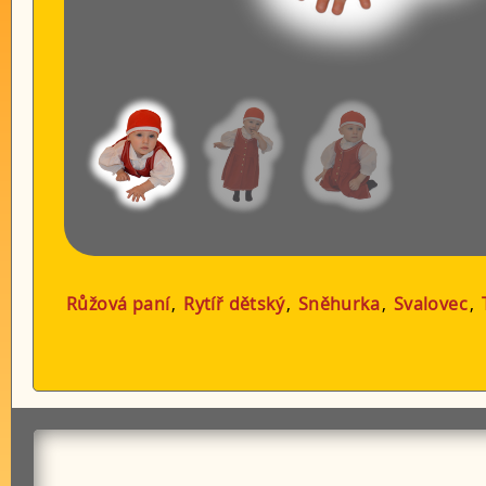
Růžová paní
,
Rytíř dětský
,
Sněhurka
,
Svalovec
,