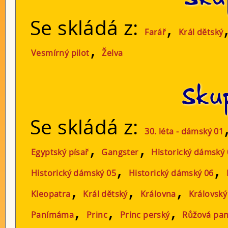
Se skládá z:
,
Farář
Král dětský
,
Vesmírný pilot
Želva
Skup
Se skládá z:
30. léta - dámský 01
,
,
Egyptský písař
Gangster
Historický dámský 
,
,
Historický dámský 05
Historický dámský 06
,
,
,
Kleopatra
Král dětský
Královna
Královský
,
,
,
Panímáma
Princ
Princ perský
Růžová pan