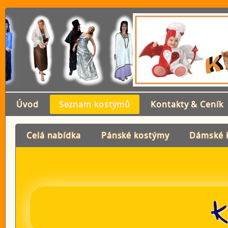
Úvod
Seznam kostýmů
Kontakty & Ceník
Celá nabídka
Pánské kostýmy
Dámské 
K