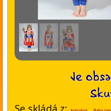
Je obsa
Sku
Se skládá z:
,
Astroboj
Baba Jag