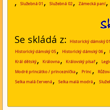
,
,
,
Služebná 01
Služebná 02
Zámecká paní
S
Se skládá z:
Historický dámský 0
,
,
Historický dámský 05
Historický dámský 06
,
,
,
Král dětský
Královna
Královský písař
Legi
,
,
Modré princátko / princeznička
Princ
Růžov
,
,
Selka malá červená
Selka malá modrá
Služe