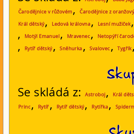
,
Čarodějnice v růžovém
Čarodějnice z oranžov
,
,
Král dětský
Ledová královna
Lesní mužiček
,
,
,
Motýl Emanuel
Mravenec
Netopýří čarod
,
,
,
,
Rytíř dětský
Sněhurka
Svalovec
Tygřík
Skup
Se skládá z:
,
Astroboj
Král dět
,
,
,
,
Princ
Rytíř
Rytíř dětský
Rytířka
Spider
Sku