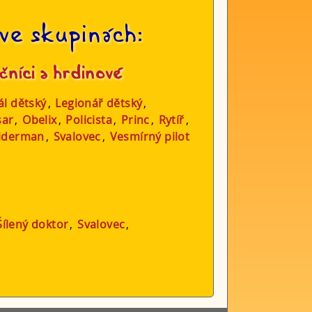
ve skupinách:
čníci a hrdinové
ál dětský
,
Legionář dětský
,
sar
,
Obelix
,
Policista
,
Princ
,
Rytíř
,
iderman
,
Svalovec
,
Vesmírný pilot
Šílený doktor
,
Svalovec
,