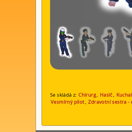
Se skládá z:
Chirurg
,
Hasič
,
Kucha
Vesmírný pilot
,
Zdravotní sestra -