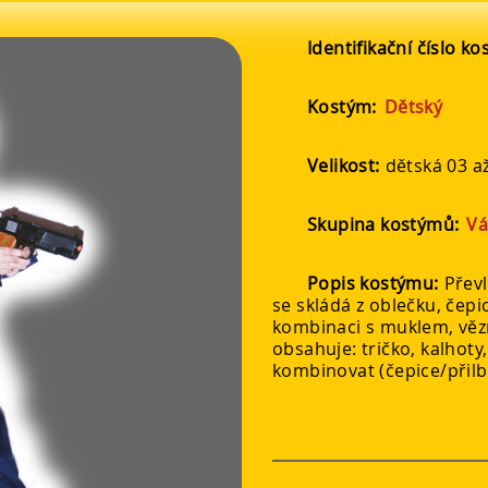
Identifikační číslo k
Kostým:
Dětský
Velikost:
dětská 03 až
Skupina kostýmů:
Vá
Popis kostýmu:
Převl
se skládá z oblečku, čepic
kombinaci s muklem, věz
obsahuje: tričko, kalhoty
kombinovat (čepice/přilba