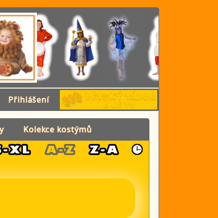
Přihlášení
y
Kolekce kostýmů