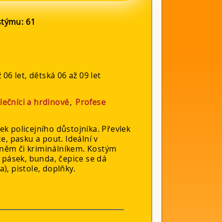
ostýmu:
61
 06 let, dětská 06 až 09 let
lečníci a hrdinové
,
Profese
ek policejního důstojníka. Převlek
e, pasku a pout. Ideální v
něm či kriminálníkem. Kostým
, pásek, bunda, čepice se dá
), pistole, doplňky.