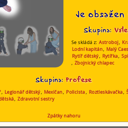
Je obsažen 
Skupina:
Vále
Se skládá z:
Astroboj
,
Kr
Lodní kapitán
,
Malý Cae
Rytíř dětský
,
Rytířka
,
Sp
,
Zbojnický chlapec
Skupina:
Profese
ř
,
Legionář dětský
,
Mexičan
,
Policista
,
Roztleskávačka
,
 dětská
,
Zdravotní sestry
Zpátky nahoru