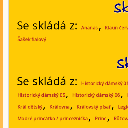
Sk
Se skládá z:
,
Ananas
Klaun čer
Šašek fialový
S
Se skládá z:
Historický dámský 0
,
,
Historický dámský 05
Historický dámský 06
,
,
,
Král dětský
Královna
Královský písař
Legi
,
,
Modré princátko / princeznička
Princ
Růžov
,
,