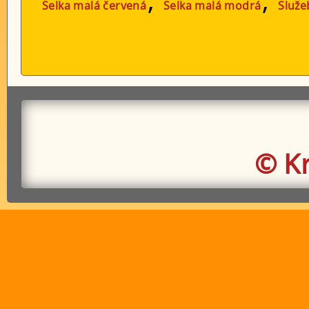
Selka malá červená
Selka malá modrá
Služe
© K