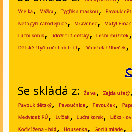
,
,
,
Včelka
Vážka
Tygřík s maskou
Pavouk dět
,
,
Netopýří čarodějnice
Mravenec
Motýl Eman
,
,
Luční koník
lidožrout dětský
Lesní mužiček
,
Dětské čtyři roční období
Dědeček hříbeček
S
Se skládá z:
,
Želva
Zajda ušatý
,
,
,
Pavouk dětský
Pavoučnice
Pavouček
Pap
,
,
,
Medvídek PÚ
Lvíček
Luční koník
Liška - ov
,
,
,
Kočičí žena - bílá
Housenka
Gorilí mládě