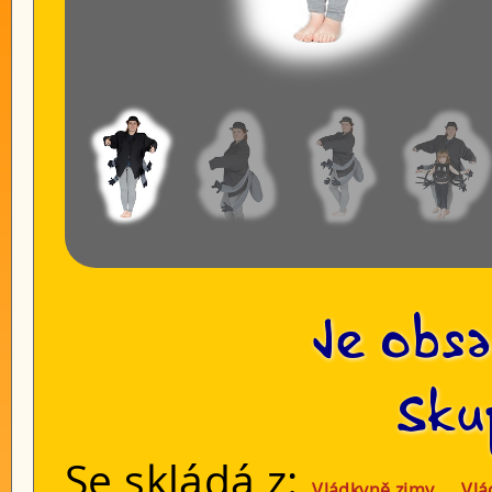
Je obsa
Sku
Se skládá z:
,
Vládkyně zimy
Vlá