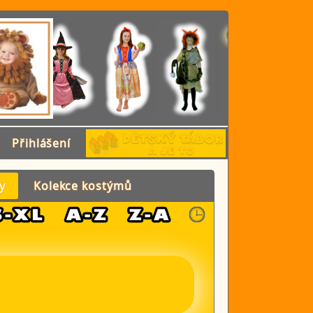
Přihlášení
y
Kolekce kostýmů