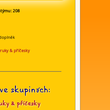
ostýmu:
208
 doplněk
ruky & příčesky
ve skupinách:
uky & příčesky