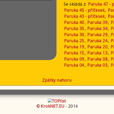
Se skládá z:
Paruka 47 - 
Paruka 45 - příčesek
,
Par
Paruka 43 - příčesek
,
Par
Paruka 40
,
Paruka 39
,
P
Paruka 35
,
Paruka 34
,
P
Paruka 30
,
Paruka 29
,
P
Paruka 25
,
Paruka 24
,
P
Paruka 19
,
Paruka 20
,
P
Paruka 15
,
Paruka 13
,
P
Paruka 09
,
Paruka 08
,
P
Paruka 04
,
Paruka 03
,
P
Zpátky nahoru
© KrokNET.EU
- 2014