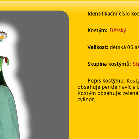
Identifikační číslo k
Kostým:
Dětský
Velikost:
dětská 06 až
Skupina kostýmů:
St
Popis kostýmu:
Kost
obsahuje pentle navíc a b
Kostým obsahuje: zelená 
cylindr,