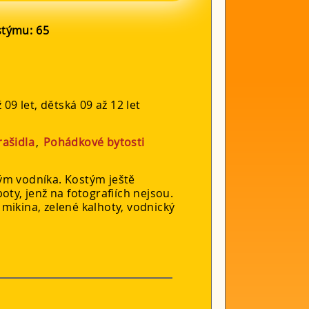
ostýmu:
65
 09 let, dětská 09 až 12 let
rašidla
,
Pohádkové bytosti
ým vodníka. Kostým ještě
oty, jenž na fotografiích nejsou.
mikina, zelené kalhoty, vodnický