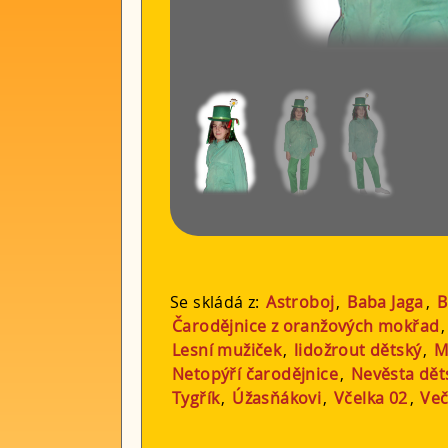
Se skládá z:
Astroboj
,
Baba Jaga
,
B
Čarodějnice z oranžových mokřad
Lesní mužiček
,
lidožrout dětský
,
M
Netopýří čarodějnice
,
Nevěsta dět
Tygřík
,
Úžasňákovi
,
Včelka 02
,
Več