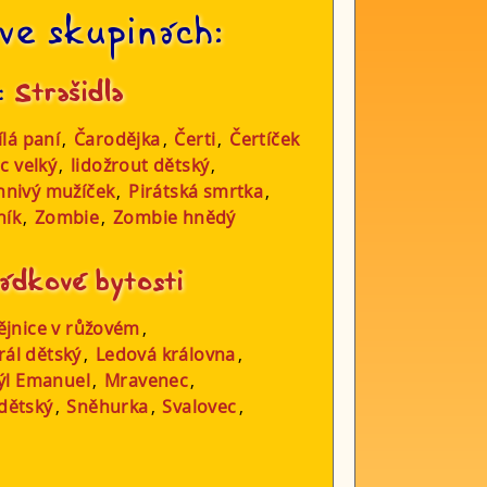
ve skupinách:
:
Strašidla
ílá paní
,
Čarodějka
,
Čerti
,
Čertíček
c velký
,
lidožrout dětský
,
hnivý mužíček
,
Pirátská smrtka
,
ník
,
Zombie
,
Zombie hnědý
ádkové bytosti
ějnice v růžovém
,
rál dětský
,
Ledová královna
,
ýl Emanuel
,
Mravenec
,
 dětský
,
Sněhurka
,
Svalovec
,