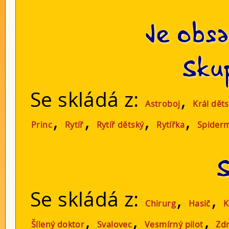
Je obsa
Skup
Se skládá z:
,
Astroboj
Král dět
,
,
,
,
Princ
Rytíř
Rytíř dětský
Rytířka
Spider
S
Se skládá z:
,
,
Chirurg
Hasič
K
,
,
,
Šílený doktor
Svalovec
Vesmírný pilot
Zdr