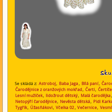
Sku
Se skládá z:
Astroboj
,
Baba Jaga
,
Bílá paní
,
Čaro
Čarodějnice z oranžových mokřad
,
Čerti
,
Čertíč
Lesní mužiček
,
lidožrout dětský
,
Malá čarodějka
Netopýří čarodějnice
,
Nevěsta dětská
,
Pidi Kark
Tygřík
,
Úžasňákovi
,
Včelka 02
,
Večernice
,
Vesmí