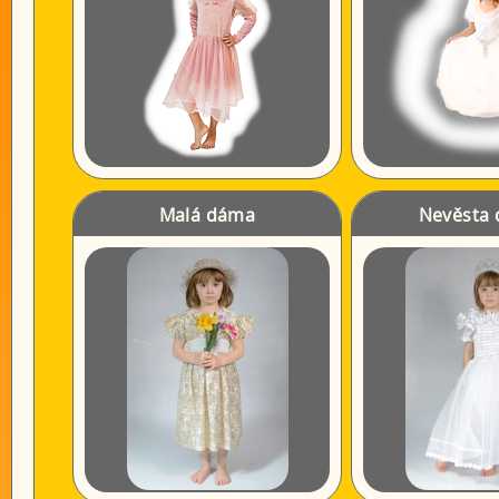
Malá dáma
Nevěsta 