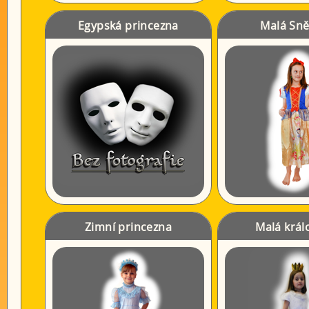
Egypská princezna
Malá Sn
Zimní princezna
Malá král