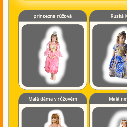
princezna růžová
Ruská 
Malá dáma v růžovém
Malá ne