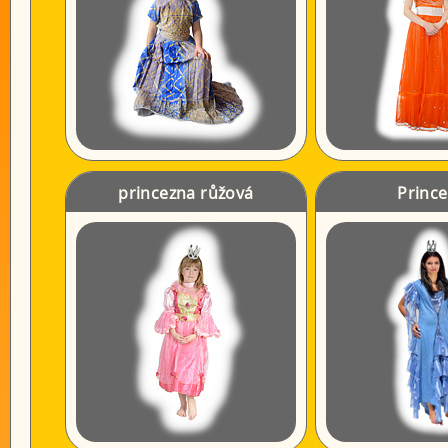
princezna růžová
Princ