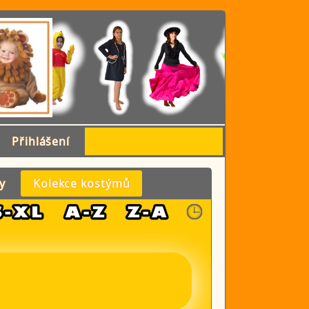
Přihlášení
y
Kolekce kostýmů