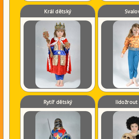
Král dětský
Svalo
Rytíř dětský
lidožrout