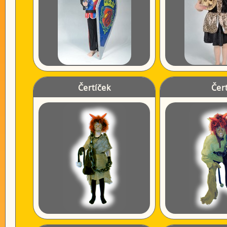
Čertíček
Čert