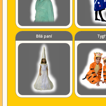
Bílá paní
Tygř