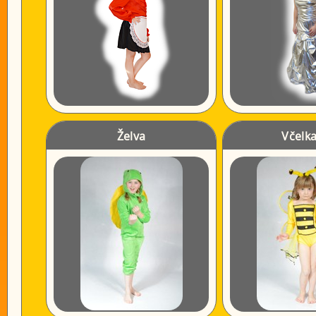
Želva
Včelk