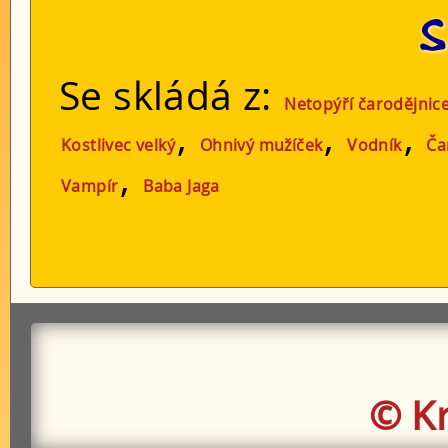
S
Se skládá z:
Netopýří čarodějnic
,
,
,
Kostlivec velký
Ohnivý mužíček
Vodník
Ča
,
Vampír
Baba Jaga
© K