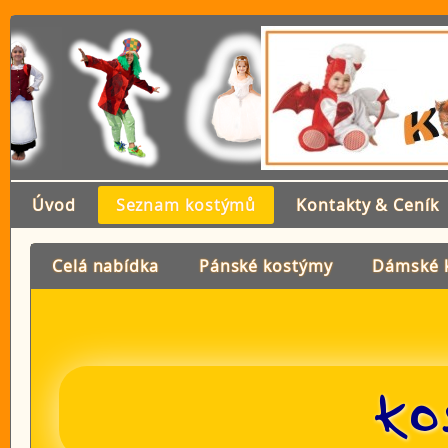
Úvod
Seznam kostýmů
Kontakty & Ceník
Celá nabídka
Pánské kostýmy
Dámské 
Ko