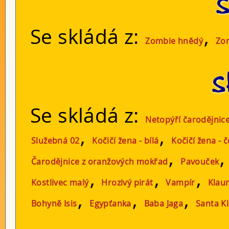
S
Se skládá z:
,
Zombie hnědý
Zo
S
Se skládá z:
Netopýří čarodějnic
,
,
Služebná 02
Kočičí žena - bílá
Kočičí žena - 
,
Čarodějnice z oranžových mokřad
Pavouček
,
,
,
Kostlivec malý
Hrozivý pirát
Vampír
Klau
,
,
,
Bohyně Isis
Egypťanka
Baba Jaga
Santa K