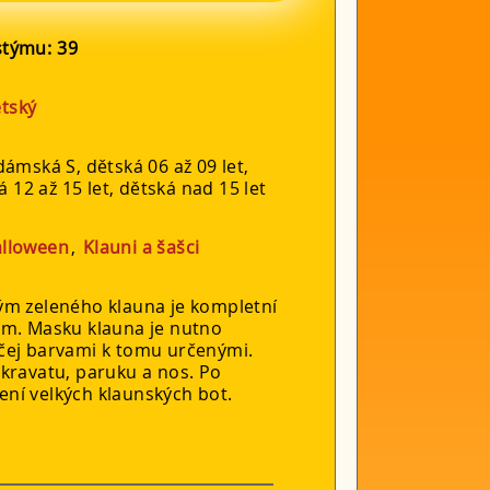
ostýmu:
39
tský
ámská S, dětská 06 až 09 let,
á 12 až 15 let, dětská nad 15 let
lloween
,
Klauni a šašci
ým zeleného klauna je kompletní
em. Masku klauna je nutno
čej barvami k tomu určenými.
kravatu, paruku a nos. Po
ní velkých klaunských bot.