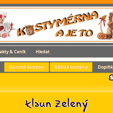
akty & Ceník
Hledat
Dámské kostýmy
Dětské kostýmy
Doplňk
Klaun Zelený