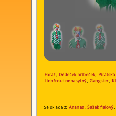
Farář
,
Dědeček hříbeček
,
Pirátská
Lidožrout nenasytný
,
Gangster
,
K
Se skládá z:
Ananas
,
Šašek fialový