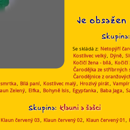
Je obsažen 
Skupina
Se skládá z:
Netopýří čar
Kostlivec velký
,
Dýně
,
S
Kočičí žena - bílá
,
Kočičí
Čarodějka ze stříbrných 
Čarodějnice z oranžový
 smrtka
,
Bílá paní
,
Kostlivec malý
,
Hrozivý pirát
,
Vampír
laun Zelený
,
Elfka
,
Bohyně Isis
,
Egypťanka
,
Baba Jaga
,
S
Skupina:
Klauni a šašci
,
Klaun červený 03
,
Klaun červený 02
,
Klaun červený 01
,