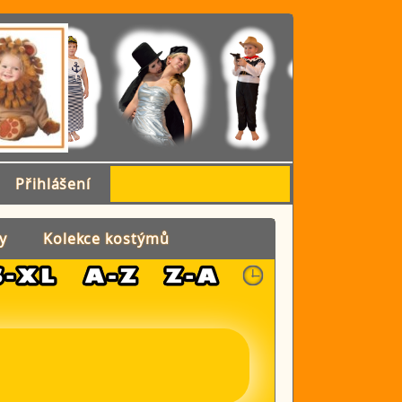
Přihlášení
y
Kolekce kostýmů