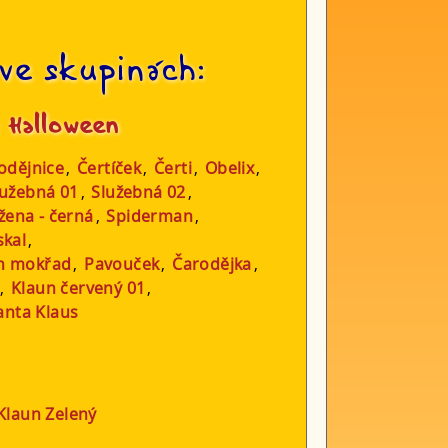
ve skupinách:
:
Halloween
odějnice
,
Čertíček
,
Čerti
,
Obelix
,
lužebná 01
,
Služebná 02
,
 žena - černá
,
Spiderman
,
skal
,
ch mokřad
,
Pavouček
,
Čarodějka
,
,
Klaun červený 01
,
anta Klaus
Klaun Zelený