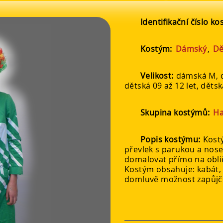
Identifikační číslo k
Kostým:
Dámský
,
Dě
Velikost:
dámská M, d
dětská 09 až 12 let, dětsk
Skupina kostýmů:
Ha
Popis kostýmu:
Kost
převlek s parukou a nos
domalovat přímo na obli
Kostým obsahuje: kabát, 
domluvě možnost zapůjče