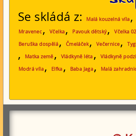
Se skládá z:
Malá kouzelná víla
,
,
,
Mravenec
Včelka
Pavouk dětský
Včelka 0
,
,
,
Beruška dospělá
Čmeláček
Večernice
Tyg
,
,
,
Matka země
Vládkyně léta
Vládkyně podz
,
,
,
Modrá víla
Elfka
Baba Jaga
Malá zahradni