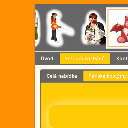
Úvod
Seznam kostýmů
Kont
Celá nabídka
Pánské kostýmy