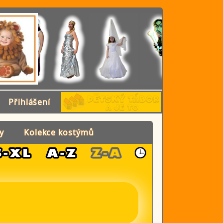
Přihlášení
y
Kolekce kostýmů