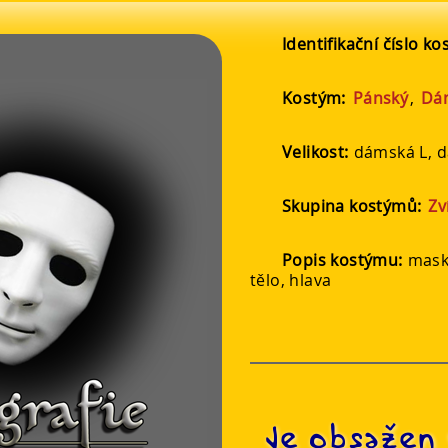
Identifikační číslo k
Kostým:
Pánský
,
Dá
Velikost:
dámská L, d
Skupina kostýmů:
Zv
Popis kostýmu:
masko
tělo, hlava
Je obsažen 