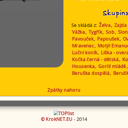
Skupin
Se skládá z:
Želva
,
Zajda
Vážka
,
Tygřík
,
Sob
,
Slon
Pavouček
,
Papoušek
,
O
Mravenec
,
Motýl Emanu
Luční koník
,
Liška - over
Kočka černá - dětská
,
Ko
Housenka
,
Gorilí mládě
Beruška dospělá
,
Beruš
Zpátky nahoru
© KrokNET.EU
- 2014