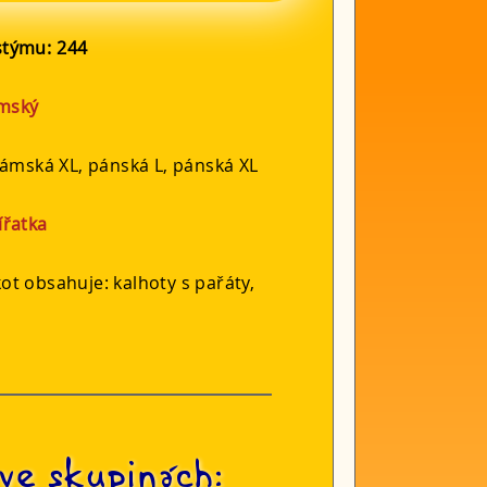
ostýmu:
244
mský
ámská XL, pánská L, pánská XL
ířatka
t obsahuje: kalhoty s pařáty,
ve skupinách: