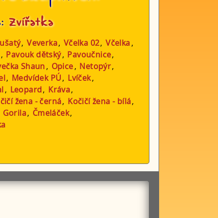
a:
Zvířatka
 ušatý
,
Veverka
,
Včelka 02
,
Včelka
,
,
Pavouk dětský
,
Pavoučnice
,
večka Shaun
,
Opice
,
Netopýr
,
el
,
Medvídek PÚ
,
Lvíček
,
al
,
Leopard
,
Kráva
,
čičí žena - černá
,
Kočičí žena - bílá
,
,
Gorila
,
Čmeláček
,
ka