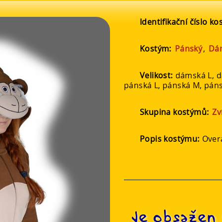
Identifikační číslo k
Kostým:
Pánský
,
Dá
Velikost:
dámská L, 
pánská L, pánská M, páns
Skupina kostýmů:
Zv
Popis kostýmu:
Over
Je obsažen 