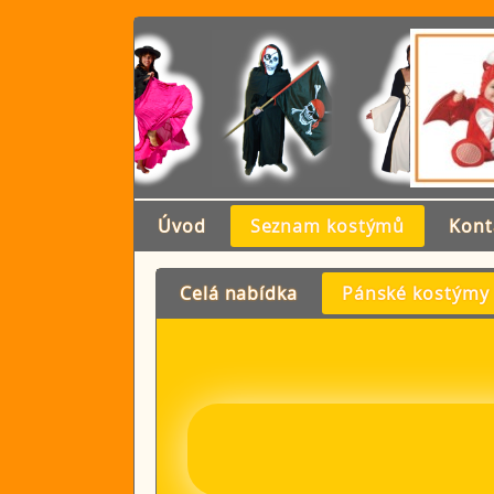
Úvod
Seznam kostýmů
Kont
Celá nabídka
Pánské kostýmy