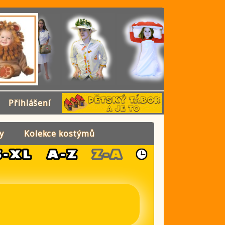
Přihlášení
y
Kolekce kostýmů