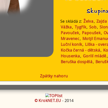
Skupin
Se skládá z:
Želva
,
Zajda
Vážka
,
Tygřík
,
Sob
,
Slon
Pavouček
,
Papoušek
,
O
Mravenec
,
Motýl Emanu
Luční koník
,
Liška - over
Kočka černá - dětská
,
Ko
Housenka
,
Gorilí mládě
Beruška dospělá
,
Beruš
Zpátky nahoru
© KrokNET.EU
- 2014