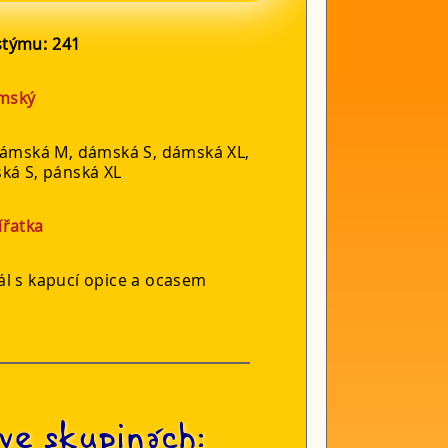
ostýmu:
241
mský
dámská M, dámská S, dámská XL,
ká S, pánská XL
ířatka
ál s kapucí opice a ocasem
ve skupinách: