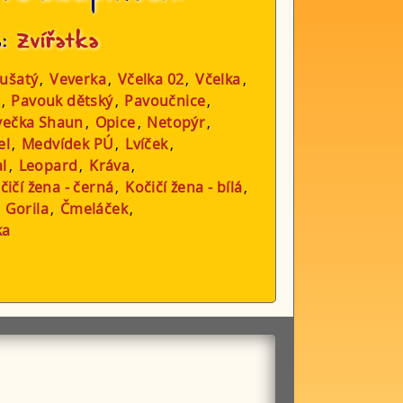
a:
Zvířatka
 ušatý
,
Veverka
,
Včelka 02
,
Včelka
,
,
Pavouk dětský
,
Pavoučnice
,
večka Shaun
,
Opice
,
Netopýr
,
el
,
Medvídek PÚ
,
Lvíček
,
al
,
Leopard
,
Kráva
,
čičí žena - černá
,
Kočičí žena - bílá
,
,
Gorila
,
Čmeláček
,
ka