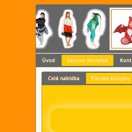
Úvod
Seznam kostýmů
Kont
Celá nabídka
Pánské kostýmy