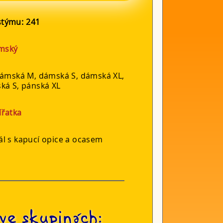
ostýmu:
241
mský
dámská M, dámská S, dámská XL,
ká S, pánská XL
ířatka
ál s kapucí opice a ocasem
ve skupinách: