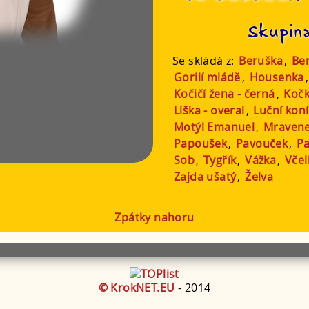
Skupin
Se skládá z:
Beruška
,
Be
Gorilí mládě
,
Housenka
Kočičí žena - černá
,
Kočk
Liška - overal
,
Luční koní
Motýl Emanuel
,
Mraven
Papoušek
,
Pavouček
,
P
Sob
,
Tygřík
,
Vážka
,
Včel
Zajda ušatý
,
Želva
Zpátky nahoru
© KrokNET.EU
- 2014