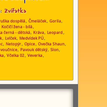
a:
Zvířatka
ruška dospělá
,
Čmeláček
,
Gorila
,
,
Kočičí žena - bílá
,
a černá - dětská
,
Kráva
,
Leopard
,
k
,
Lvíček
,
Medvídek PÚ
,
ec
,
Netopýr
,
Opice
,
Ovečka Shaun
,
avoučnice
,
Pavouk dětský
,
Slon
,
ka
,
Včelka 02
,
Veverka
,