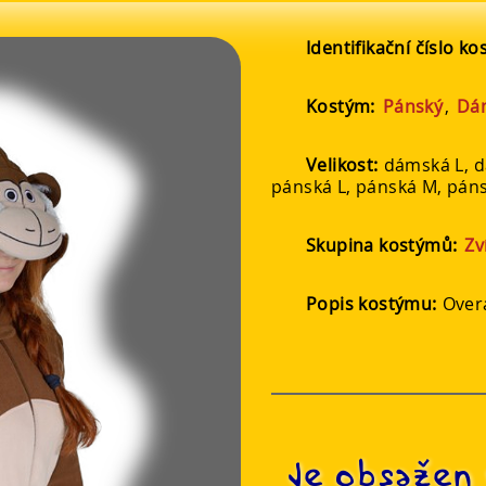
Identifikační číslo k
Kostým:
Pánský
,
Dá
Velikost:
dámská L, 
pánská L, pánská M, páns
Skupina kostýmů:
Zv
Popis kostýmu:
Over
Je obsažen 