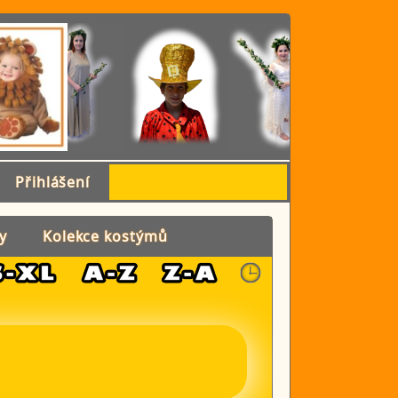
Přihlášení
y
Kolekce kostýmů