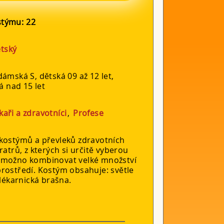
ostýmu:
22
tský
ámská S, dětská 09 až 12 let,
á nad 15 let
kaři a zdravotníci
,
Profese
 kostýmů a převleků zdravotních
ratrů, z kterých si určitě vyberou
 možno kombinovat velké množství
rostředí. Kostým obsahuje: světle
 lékarnická brašna.