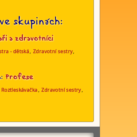
ve skupinách:
ři a zdravotníci
stra - dětská
,
Zdravotní sestry
,
a:
Profese
,
Roztleskávačka
,
Zdravotní sestry
,