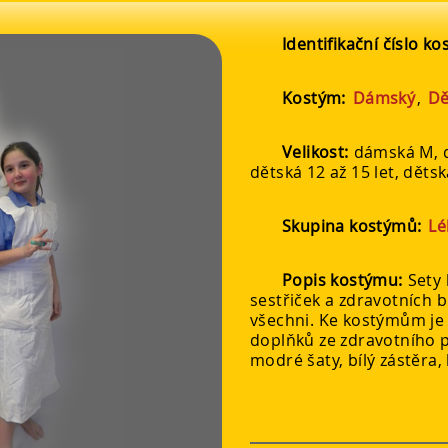
Identifikační číslo k
Kostým:
Dámský
,
Dě
Velikost:
dámská M, d
dětská 12 až 15 let, dětsk
Skupina kostýmů:
Lé
Popis kostýmu:
Sety
sestřiček a zdravotních b
všechni. Ke kostýmům je
doplňků ze zdravotního p
modré šaty, bílý zástěra,