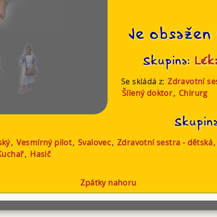
Je obsažen 
Skupina:
Léka
Se skládá z:
Zdravotní se
Šílený doktor
,
Chirurg
Skupin
ský
,
Vesmírný pilot
,
Svalovec
,
Zdravotní sestra - dětská
Kuchař
,
Hasič
Zpátky nahoru