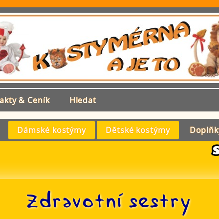
akty & Ceník
Hledat
Dámské kostýmy
Dětské kostýmy
Doplňk
Zdravotní sestry