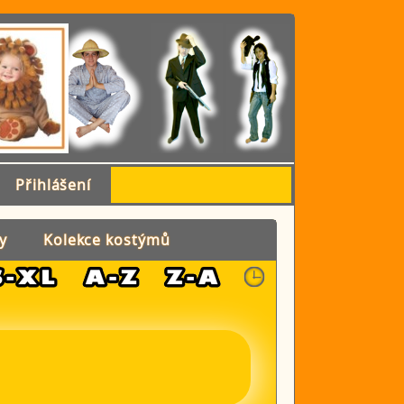
Přihlášení
y
Kolekce kostýmů