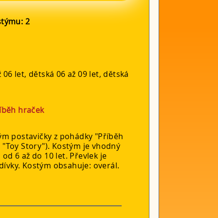
ostýmu:
2
 06 let, dětská 06 až 09 let, dětská
íběh hraček
ým postavičky z pohádky "Příběh
to "Toy Story"). Kostým je vhodný
 od 6 až do 10 let. Převlek je
dívky. Kostým obsahuje: overál.