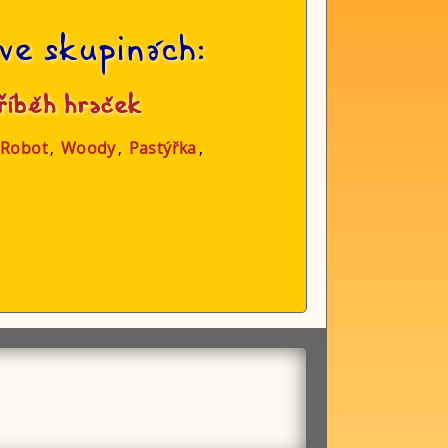
ve skupinách:
říběh hraček
Robot
,
Woody
,
Pastýřka
,