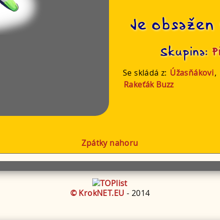
Je obsažen 
Skupina:
P
Se skládá z:
Úžasňákovi
,
Rakeťák Buzz
Zpátky nahoru
© KrokNET.EU
- 2014