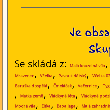
Je obsa
Sku
Se skládá z:
Malá kouzelná víla
,
,
,
Mravenec
Včelka
Pavouk dětský
Včelka 0
,
,
,
Beruška dospělá
Čmeláček
Večernice
Tyg
,
,
,
Matka země
Vládkyně léta
Vládkyně podz
,
,
,
Modrá víla
Elfka
Baba Jaga
Malá zahradni