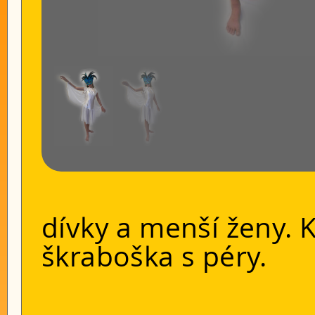
dívky a menší ženy. 
škraboška s péry.