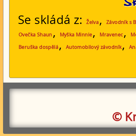
S
Se skládá z:
,
Želva
Závodník s
,
,
,
Ovečka Shaun
Myška Minnie
Mravenec
M
,
,
Beruška dospělá
Automobilový závodník
An
© K