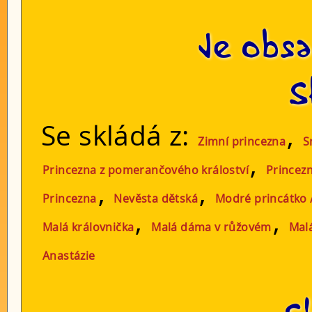
Je obsa
S
Se skládá z:
,
Zimní princezna
S
,
Princezna z pomerančového králoství
Princezn
,
,
Princezna
Nevěsta dětská
Modré princátko 
,
,
Malá královnička
Malá dáma v růžovém
Mal
Anastázie