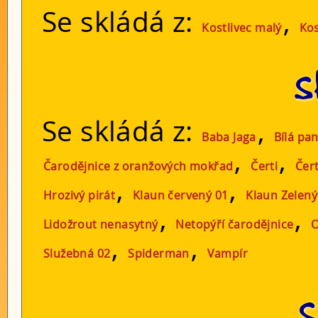
Se skládá z:
,
Kostlivec malý
Kos
S
Se skládá z:
,
Baba Jaga
Bílá pan
,
,
Čarodějnice z oranžových mokřad
Čerti
Čer
,
,
Hrozivý pirát
Klaun červený 01
Klaun Zelený
,
,
Lidožrout nenasytný
Netopýří čarodějnice
O
,
,
Služebná 02
Spiderman
Vampír
S