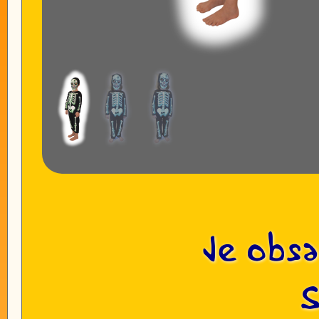
Je obsa
S