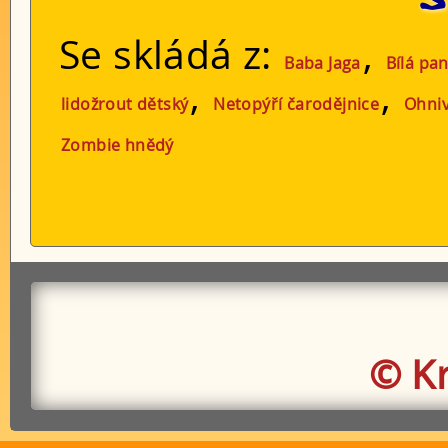
Se skládá z:
,
Baba Jaga
Bílá pan
,
,
lidožrout dětský
Netopýří čarodějnice
Ohniv
Zombie hnědý
© K